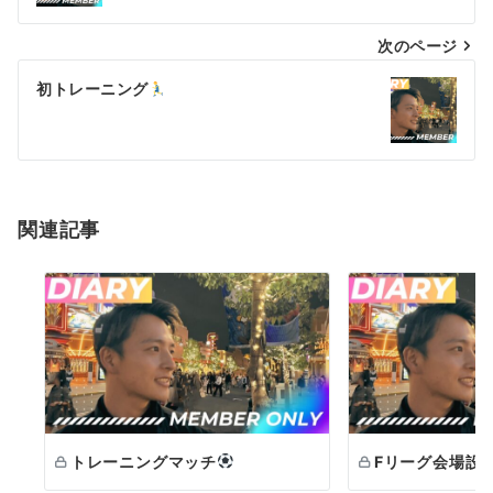
ナ
次のページ
ビ
ゲ
初トレーニング
ー
シ
ョ
関連記事
ン
トレーニングマッチ
Fリーグ会場設