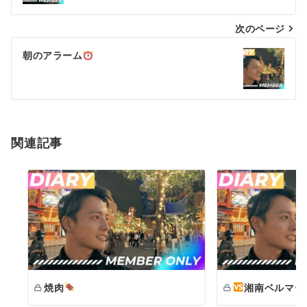
ナ
次のページ
ビ
ゲ
朝のアラーム
ー
シ
ョ
関連記事
ン
焼肉
湘南ベルマー