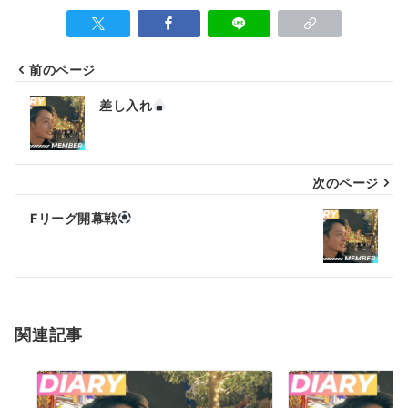
前のページ
投
差し入れ
稿
ナ
次のページ
ビ
ゲ
Fリーグ開幕戦
ー
シ
ョ
関連記事
ン