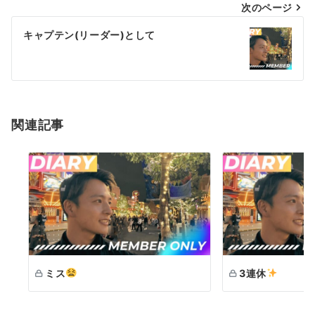
次のページ
ビ
ゲ
キャプテン(リーダー)として
ー
シ
ョ
関連記事
ン
ミス
3連休