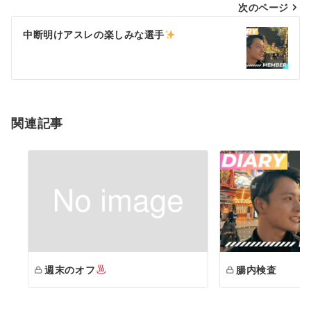
次のページ
ビ
ゲ
中断明けアスレの楽しみな選手
ー
シ
ョ
関連記事
ン
週末のオフ
腸内検査