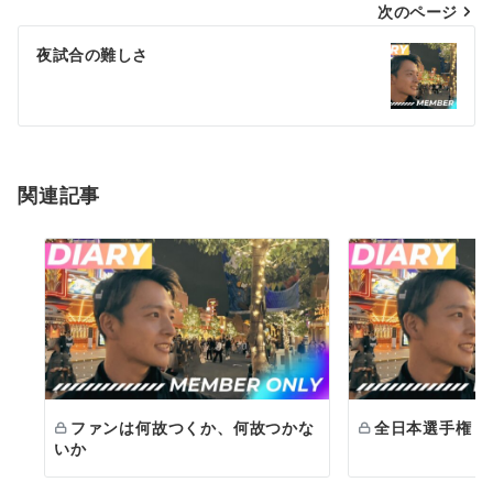
次のページ
ビ
ゲ
夜試合の難しさ
ー
シ
ョ
関連記事
ン
ファンは何故つくか、何故つかな
全日本選手権
いか