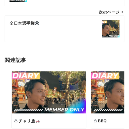
ナ
次のページ
ビ
ゲ
全日本選手権
ー
シ
ョ
関連記事
ン
チャリ族
BBQ