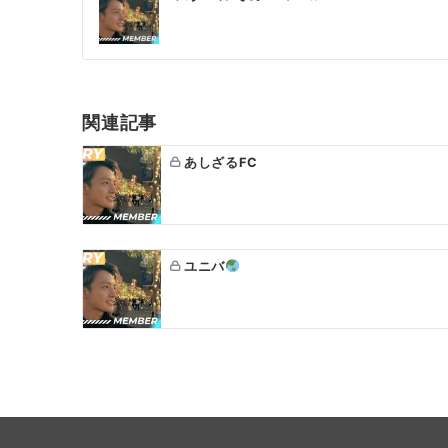
稿
ナ
ビ
ゲ
関連記事
ー
あしざるFC
シ
ョ
ン
ユニバ