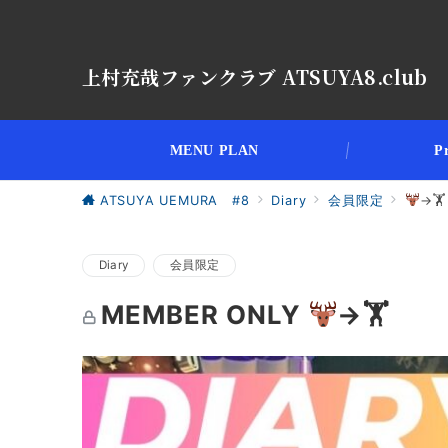
上村充哉ファンクラブ ATSUYA8.club
MENU PLAN
Pr
ATSUYA UEMURA #8
Diary
会員限定
→🏋
Diary
会員限定
MEMBER ONLY
→🏋