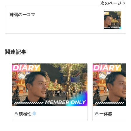
次のページ
ビ
ゲ
練習の一コマ
ー
シ
ョ
関連記事
ン
積極性
一体感