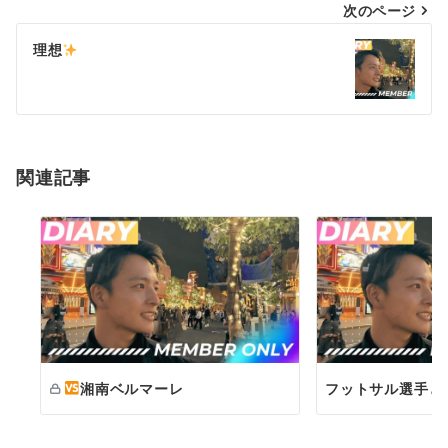
次のページ
ビ
ゲ
理想
ー
シ
ョ
関連記事
ン
湘南ベルマーレ
フットサル選手と