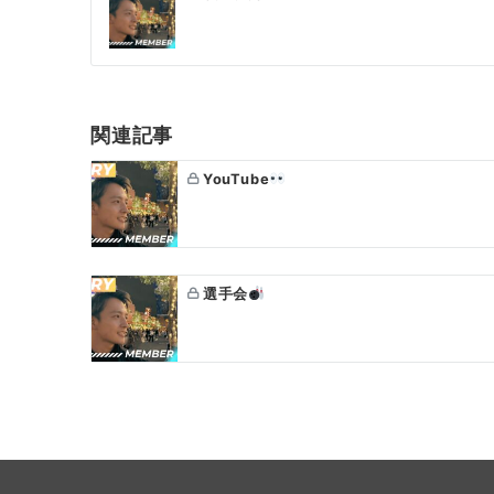
稿
ナ
ビ
ゲ
関連記事
ー
YouTube
シ
ョ
ン
選手会