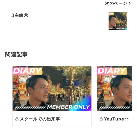
次のページ
ビ
ゲ
自主練
ー
シ
ョ
関連記事
ン
スクールでの出来事
YouTube