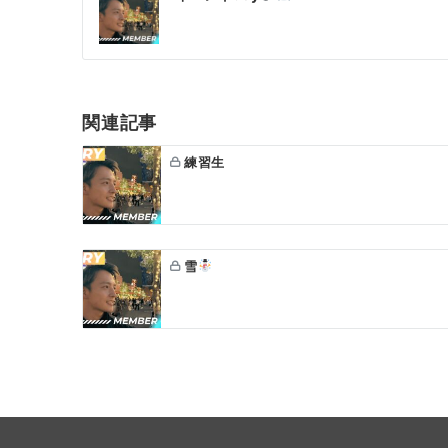
稿
ナ
ビ
ゲ
関連記事
ー
練習生
シ
ョ
ン
雪