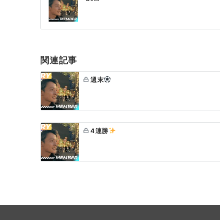
稿
ナ
ビ
ゲ
関連記事
ー
週末
シ
ョ
ン
4連勝