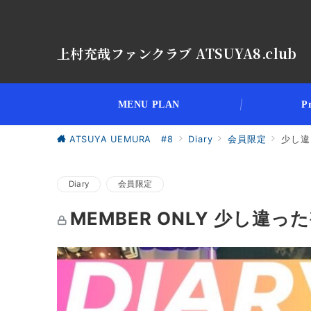
上村充哉ファンクラブ ATSUYA8.club
MENU PLAN
Pr
ATSUYA UEMURA #8
Diary
会員限定
少し違
Diary
会員限定
MEMBER ONLY 少し違っ