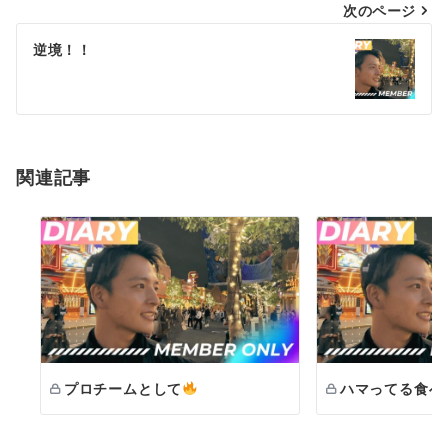
次のページ
ビ
ゲ
逆境！！
ー
シ
ョ
関連記事
ン
プロチームとして
ハマってる食べ