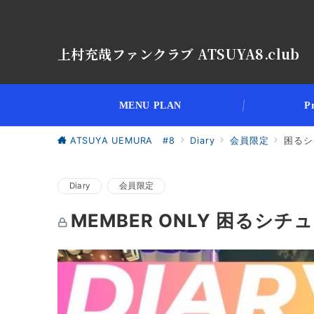
上村充哉ファンクラブ ATSUYA8.club
MENU PLAN
Pr
ATSUYA UEMURA #8
Diary
会員限定
困るシ
Diary
会員限定
MEMBER ONLY 困るシ