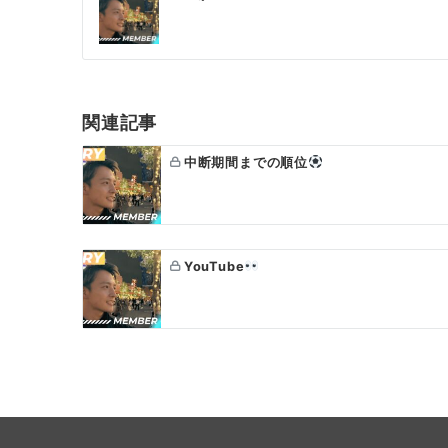
稿
ナ
ビ
ゲ
関連記事
ー
中断期間までの順位
シ
ョ
ン
YouTube