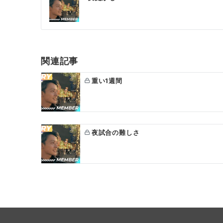
稿
ナ
ビ
ゲ
関連記事
ー
重い1週間
シ
ョ
ン
夜試合の難しさ