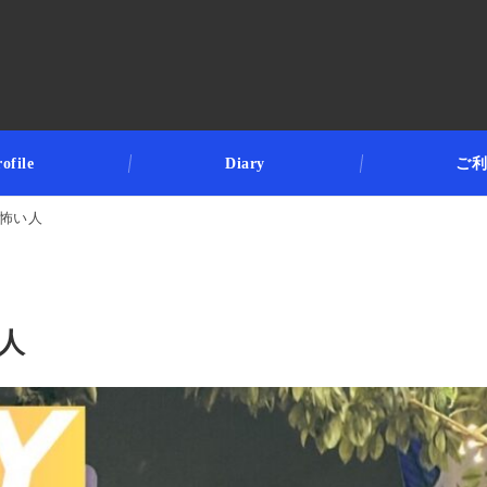
ofile
Diary
ご
怖い人
い人