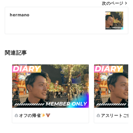
次のページ
ビ
ゲ
hermano
ー
シ
ョ
関連記事
ン
オフの帰省
アスリートご飯